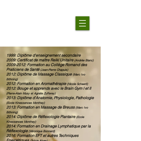
1999: Diplôme d'enseignement secondaire
2009: Certificat de maître Reiki Unitaire
(Andrée Blanc)
2009-2012
: Formation au Collège Romand des
Praticiens de Santé
(Jean-Pierre Chapuis)
2012: Diplôme de Massage Classique
(Marc Ivo
Böhning)
2012: Formation en Aromathérapie
(Nicole Schaerli)
2012: Bouge et apprends avec le Brain Gym I et II
(Pierre-Alain Musy et Agnèle Zufferey)
2013: Diplôme d'Anatomie, Physiologie, Pathologie
(Ecole Kinessences Monthey)
2013: Formation en Massage de Breuss
(Marc Ivo
Böhning)
2014: Diplôme de Réflexologie Plantaire
(Ecole
Kinessences Monthey)
2014: Formation en Drainage Lymphatique par la
Réflexologie
(Véronique Bonnard)
2016: Formation EFT et autres Techniques
Energétiques
(Sylvie Alves)