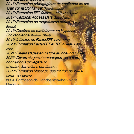
2016: Formation pédagogique de confiance en soi
"Cap sur la Confiance"
(Paho formation)
2017: Formation EFT Suisse 1 et 2
(EFT Suisse)
2017: Certificat Access Bars
(Sylvie Alves)
2017: Formation de magnétisme curatif
(George
Berdoz)
2018: Diplôme de praticienne en Hypnose
Ericksonienne
(Graines d'Eveil)
2019: Initiation au FasterEFT
(René Zorilla)
2020: Formation FasterEFT et TPE niveau I
(René
Zorilla)
2021: Divers stages en nature au coeur du vivant
2022: Divers stages chamaniques en nature,
connexion aux végétaux
et autres formations continues !
2022: Formation Massage des méridiens
(Claude
Girault - ABCthérapie)
2024: Formation de Handpanteacher (Malte
Marten)
2025: Formation de Communication animale
(Saskia Parein)
2026: Formation de Yoga (Sarah Macdonald)