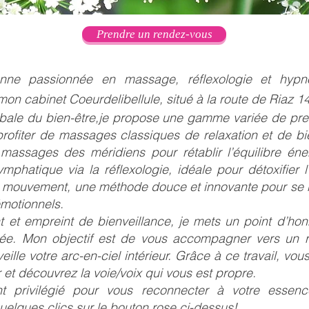
Prendre un rendez-vous
nne passionnée en massage, réflexologie et hypno
n cabinet Coeurdelibellule, situé à la route de Riaz 14
ale du bien-être,je propose une gamme variée de pre
ofiter de massages classiques de relaxation et de bie
massages des méridiens pour rétablir l’équilibre én
mphatique via la réflexologie, idéale pour détoxifier 
 mouvement, une méthode douce et innovante pour se 
émotionnels.
et empreint de bienveillance, je mets un point d’honn
isée. Mon objectif est de vous accompagner vers un 
veille votre arc-en-ciel intérieur. Grâce à ce travail, vo
et découvrez la voie/voix qui vous est propre.
t privilégié pour vous reconnecter à votre essenc
uelques clics sur le bouton rose ci-dessus!