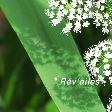
" Rév'ailes - t
coeurdelibellule